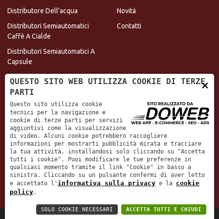
Distributore Dell'acqua
Novità
Distributori Semiautomatici
Contatti
Caffè A Cialde
Distributori Semiautomatici A
Capsule
INFORMAZIONI DI CONTATTO
×
QUESTO SITO WEB UTILIZZA COOKIE DI TERZE
PARTI
Questo sito utilizza cookie
tecnici per la navigazione e
Via Casello, 4 - 37060 - Sorgà - Verona
cookie di terze parti per servizi
aggiuntivi come la visualizzazione
nadia@fiorioristorazioneautomatica.it
di video. Alcuni cookie potrebbero raccogliere
informazioni per mostrarti pubblicità mirata e tracciare
Whatsapp:
3487483972
la tua attività, installandosi solo cliccando su "Accetta
tutti i cookie". Puoi modificare le tue preferenze in
Amministrazione:
045 737 0230
qualsiasi momento tramite il link "Cookie" in basso a
sinistra. Cliccando su un pulsante confermi di aver letto
Agente di zona:
348 748 3972
informativa sulla privacy
cookie
e accettato l'
e la
policy
.
SOLO COOKIE NECESSARI
ACCETTA TUTTI E CHIUDI
Fiorio Nadia distributori automatici | P.IVA: IT 02224740239 |