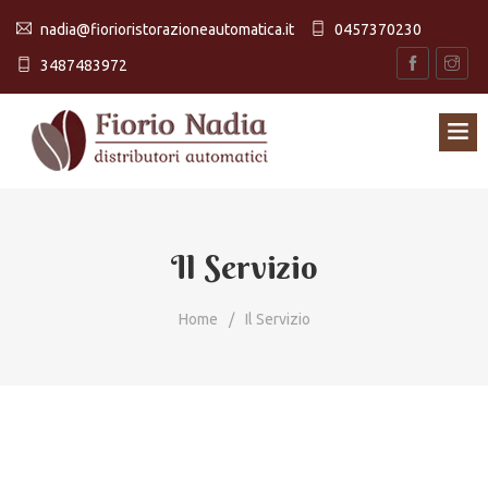
nadia@fiorioristorazioneautomatica.it
0457370230
3487483972
Il Servizio
Home
Il Servizio